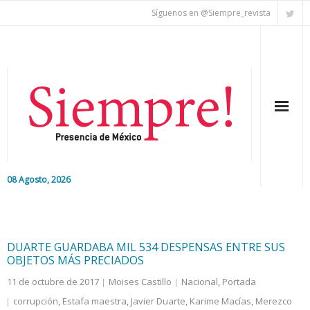
Síguenos en @Siempre_revista
08 Agosto, 2026
Inicio
Editorial
DUARTE GUARDABA MIL 534 DESPENSAS ENTRE SUS
OBJETOS MÁS PRECIADOS
Nacional
11 de octubre de 2017
Moises Castillo
Nacional
,
Portada
corrupción
,
Estafa maestra
,
Javier Duarte
,
Karime Macías
,
Merezco
Colaboradores