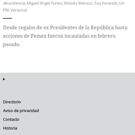
abundancia
,
Miguel Ángel Yunes
,
Moisés Mansur
,
Soy honesto
,
Un
PRI
,
Veracruz
Internacional
Desde regalos de ex Presidentes de la República hasta
Cultura
acciones de Pemex fueron incautadas en febrero
pasado.
Directorio
Aviso de privacidad
Contacto
Historia