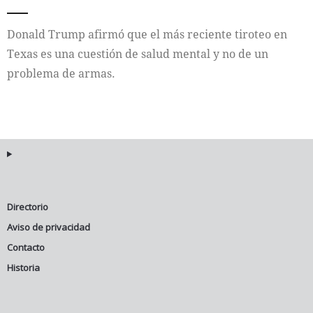
Internacional
Donald Trump afirmó que el más reciente tiroteo en
Texas es una cuestión de salud mental y no de un
Cultura
problema de armas.
Directorio
Aviso de privacidad
Contacto
Historia