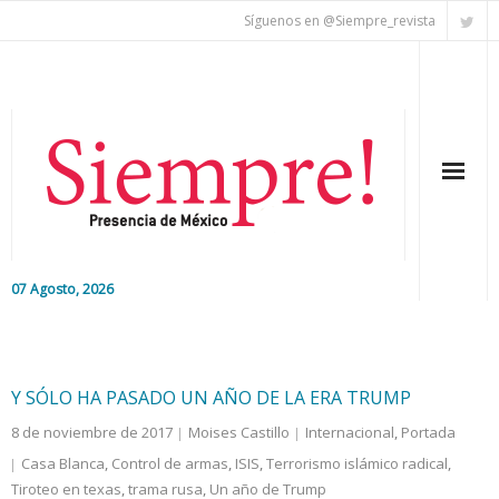
Síguenos en @Siempre_revista
07 Agosto, 2026
Inicio
Editorial
Y SÓLO HA PASADO UN AÑO DE LA ERA TRUMP
8 de noviembre de 2017
Moises Castillo
Internacional
,
Portada
Nacional
Casa Blanca
,
Control de armas
,
ISIS
,
Terrorismo islámico radical
,
Tiroteo en texas
Colaboradores
,
trama rusa
,
Un año de Trump