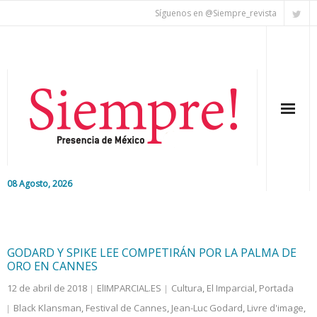
Síguenos en @Siempre_revista
08 Agosto, 2026
Inicio
Editorial
GODARD Y SPIKE LEE COMPETIRÁN POR LA PALMA DE
ORO EN CANNES
Nacional
12 de abril de 2018
ElIMPARCIAL.ES
Cultura
,
El Imparcial
,
Portada
Black Klansman
,
Festival de Cannes
,
Jean-Luc Godard
,
Livre d'image
,
Colaboradores