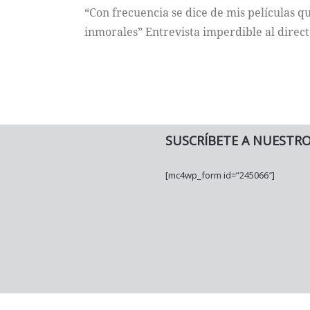
“Con frecuencia se dice de mis películas qu
inmorales” Entrevista imperdible al direct
SUSCRÍBETE A NUESTR
[mc4wp_form id=”245066″]