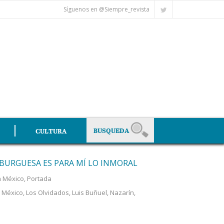
Síguenos en @Siempre_revista
CULTURA
 BURGUESA ES PARA MÍ LO INMORAL
n México
,
Portada
n México
,
Los Olvidados
,
Luis Buñuel
,
Nazarín
,