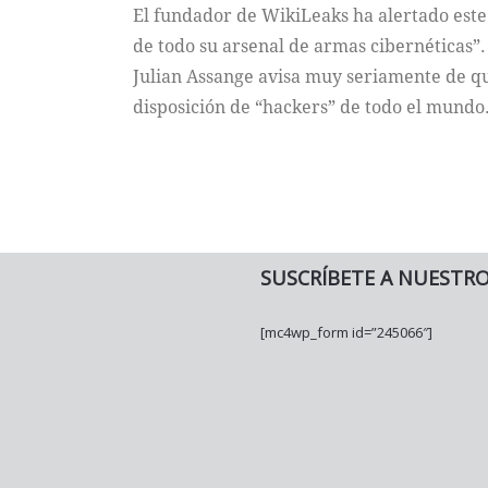
El fundador de WikiLeaks ha alertado este 
de todo su arsenal de armas cibernéticas”.
Julian Assange avisa muy seriamente de qu
disposición de “hackers” de todo el mundo
SUSCRÍBETE A NUESTR
[mc4wp_form id=”245066″]