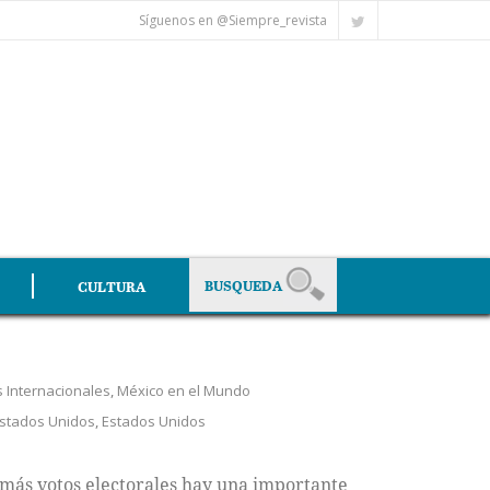
Síguenos en @Siempre_revista
CULTURA
as Internacionales
,
México en el Mundo
Estados Unidos
,
Estados Unidos
 más votos electorales hay una importante