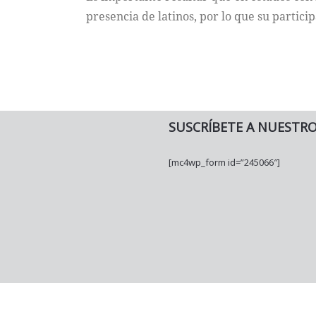
presencia de latinos, por lo que su particip
SUSCRÍBETE A NUESTR
[mc4wp_form id=”245066″]