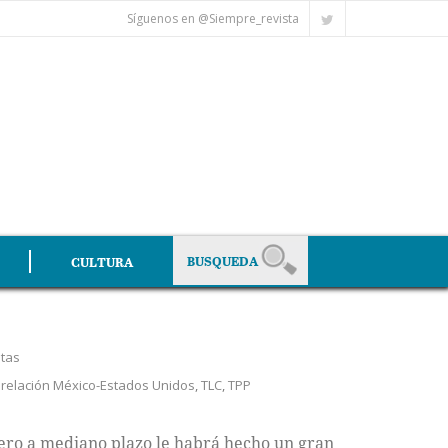
Síguenos en @Siempre_revista
CULTURA
stas
,
relación México-Estados Unidos
,
TLC
,
TPP
ero a mediano plazo le habrá hecho un gran