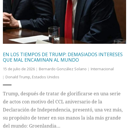
EN LOS TIEMPOS DE TRUMP: DEMASIADOS INTERESES
QUE MAL ENCAMINAN AL MUNDO
15 de julio de 2026
Bernardo González Solano
Internacional
Donald Trump
,
Estados Unidos
Trump, después de tratar de glorificarse en una serie
de actos con motivo del CCL aniversario de la
Declaración de Independencia, presentó, una vez más,
su propósito de tener en sus manos la isla más grande
del mundo: Groenlandia…