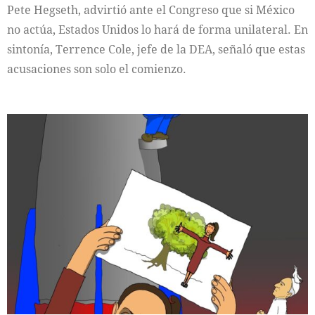
Pete Hegseth, advirtió ante el Congreso que si México
no actúa, Estados Unidos lo hará de forma unilateral. En
sintonía, Terrence Cole, jefe de la DEA, señaló que estas
acusaciones son solo el comienzo.