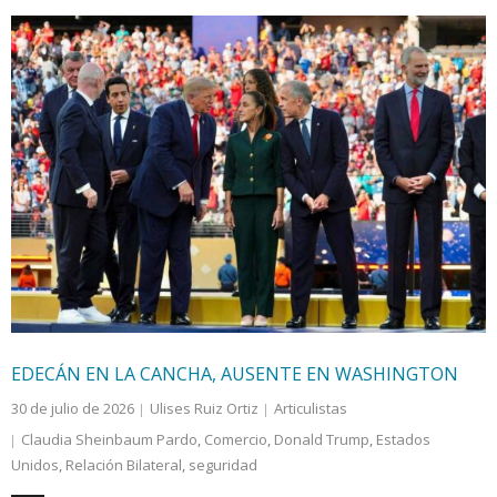
EDECÁN EN LA CANCHA, AUSENTE EN WASHINGTON
30 de julio de 2026
Ulises Ruiz Ortiz
Articulistas
Claudia Sheinbaum Pardo
,
Comercio
,
Donald Trump
,
Estados
Unidos
,
Relación Bilateral
,
seguridad