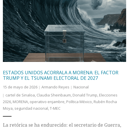
ESTADOS UNIDOS ACORRALA A MORENA: EL FACTOR
TRUMP Y EL TSUNAMI ELECTORAL DE 2027
15 de mayo de 2026
Armando Reyes
Nacional
cartel de Sinaloa
,
Claudia Sheinbaum
,
Donald Trump
,
Elecciones
2026
,
MORENA
,
operativo enjambre
,
Política México
,
Rubén Rocha
Moya
,
seguridad nacional
,
T-MEC
La retórica se ha endurecido: el secretario de Guerra,