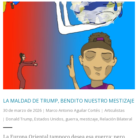
LA MALDAD DE TRUMP, BENDITO NUESTRO MESTIZAJE
30 de marzo de 2026
Marco Antonio Aguilar Cortés
Articulistas
Donald Trump
,
Estados Unidos
,
guerra
,
mestizaje
,
Relación Bilateral
La Europa Oriental tampoco desea esa guerra; pero,