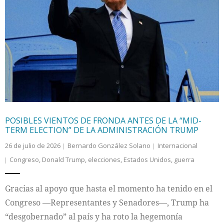
POSIBLES VIENTOS DE FRONDA ANTES DE LA “MID-
TERM ELECTION” DE LA ADMINISTRACIÓN TRUMP
26 de julio de 2026
Bernardo González Solano
Internacional
Congreso
,
Donald Trump
,
elecciones
,
Estados Unidos
,
guerra
Gracias al apoyo que hasta el momento ha tenido en el
Congreso —Representantes y Senadores—, Trump ha
“desgobernado” al país y ha roto la hegemonía