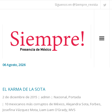
Síguenos en @Siempre_revista
06 Agosto, 2026
Inicio
Editorial
EL KARMA DE LA SOTA
2 de diciembre de 2015
admin
Nacional
,
Portada
Nacional
10 mexicanos más corruptos de México
,
Alejandra Sota
,
Forbes
,
Josefina Vázquez Mota
Colaboradores
,
Liam Liam O’Grady
,
MVS