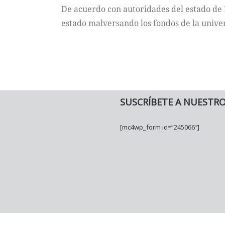
De acuerdo con autoridades del estado de 
estado malversando los fondos de la unive
SUSCRÍBETE A NUESTR
[mc4wp_form id=”245066″]