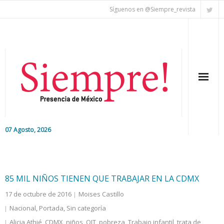
Síguenos en @Siempre_revista
07 Agosto, 2026
Inicio
Editorial
85 MIL NIÑOS TIENEN QUE TRABAJAR EN LA CDMX
17 de octubre de 2016
Moises Castillo
Nacional
Nacional
,
Portada
,
Sin categoría
Colaboradores
Alicia Athié
,
CDMX
,
niños
,
OIT
,
pobreza
,
Trabajo infantil
,
trata de