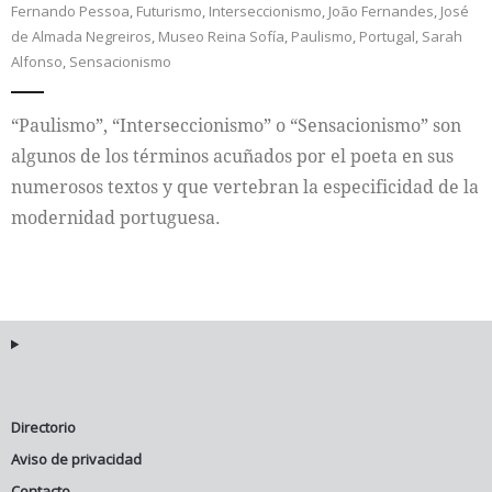
Fernando Pessoa
,
Futurismo
,
Interseccionismo
,
João Fernandes
,
José
de Almada Negreiros
,
Museo Reina Sofía
,
Paulismo
,
Portugal
,
Sarah
Internacional
Alfonso
,
Sensacionismo
Cultura
“Paulismo”, “Interseccionismo” o “Sensacionismo” son
algunos de los términos acuñados por el poeta en sus
numerosos textos y que vertebran la especificidad de la
modernidad portuguesa.
Directorio
Aviso de privacidad
Contacto