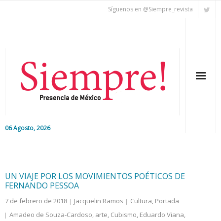
Síguenos en @Siempre_revista
06 Agosto, 2026
Inicio
Editorial
UN VIAJE POR LOS MOVIMIENTOS POÉTICOS DE
FERNANDO PESSOA
Nacional
7 de febrero de 2018
Jacquelin Ramos
Cultura
,
Portada
Amadeo de Souza-Cardoso
,
arte
,
Cubismo
,
Eduardo Viana
,
Colaboradores