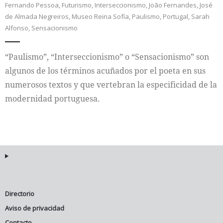
Fernando Pessoa
,
Futurismo
,
Interseccionismo
,
João Fernandes
,
José
de Almada Negreiros
,
Museo Reina Sofía
,
Paulismo
,
Portugal
,
Sarah
Internacional
Alfonso
,
Sensacionismo
Cultura
“Paulismo”, “Interseccionismo” o “Sensacionismo” son
algunos de los términos acuñados por el poeta en sus
numerosos textos y que vertebran la especificidad de la
modernidad portuguesa.
Directorio
Aviso de privacidad
Contacto