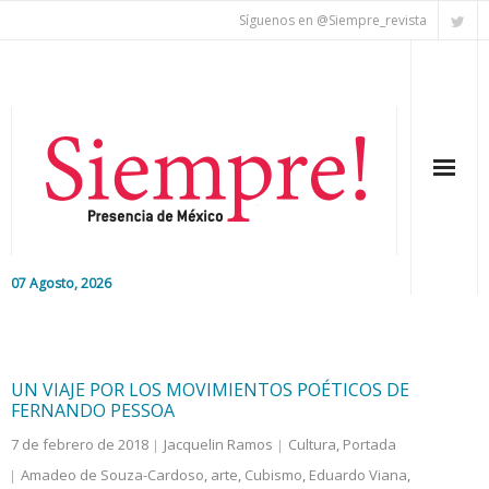
Síguenos en @Siempre_revista
07 Agosto, 2026
Inicio
Editorial
UN VIAJE POR LOS MOVIMIENTOS POÉTICOS DE
FERNANDO PESSOA
Nacional
7 de febrero de 2018
Jacquelin Ramos
Cultura
,
Portada
Amadeo de Souza-Cardoso
,
arte
,
Cubismo
,
Eduardo Viana
,
Colaboradores