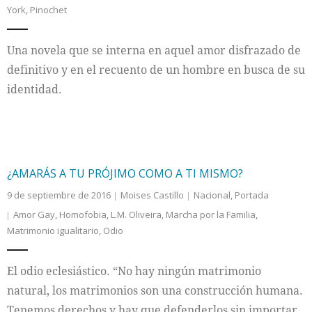
York
,
Pinochet
Internacional
Una novela que se interna en aquel amor disfrazado de
Cultura
definitivo y en el recuento de un hombre en busca de su
identidad.
¿AMARÁS A TU PRÓJIMO COMO A TI MISMO?
9 de septiembre de 2016
Moises Castillo
Nacional
,
Portada
Amor Gay
,
Homofobia
,
L.M. Oliveira
,
Marcha por la Familia
,
Matrimonio igualitario
,
Odio
El odio eclesiástico. “No hay ningún matrimonio
natural, los matrimonios son una construcción humana.
Tenemos derechos y hay que defenderlos sin importar