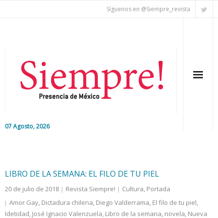
Síguenos en @Siempre_revista
07 Agosto, 2026
Inicio
Editorial
LIBRO DE LA SEMANA: EL FILO DE TU PIEL
20 de julio de 2018
Revista Siempre!
Cultura
,
Portada
Nacional
Amor Gay
,
Dictadura chilena
,
Diego Valderrama
,
El filo de tu piel
,
Idetidad
Colaboradores
,
José Ignacio Valenzuela
,
Libro de la semana
,
novela
,
Nueva