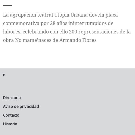
Internacional
La agrupación teatral Utopía Urbana devela placa
conmemorativa por 28 años ininterrumpidos de
Cultura
labores, celebrando con ello 200 representaciones de la
obra No mame’naces de Armando Flores
Directorio
Aviso de privacidad
Contacto
Historia