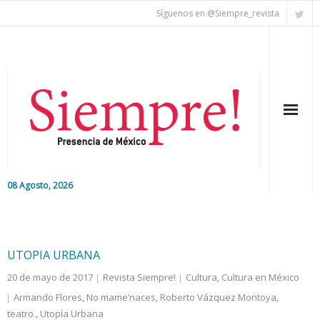
Síguenos en @Siempre_revista
08 Agosto, 2026
Inicio
Editorial
UTOPIA URBANA
20 de mayo de 2017
Revista Siempre!
Cultura
,
Cultura en México
Nacional
Armando Flores
,
No mame’naces
,
Roberto Vázquez Montoya
,
teatro.
Colaboradores
,
Utopía Urbana