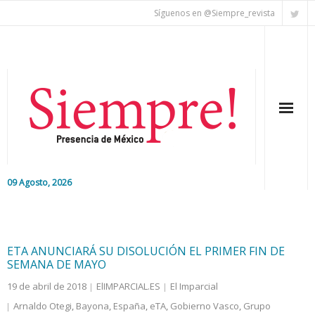
Síguenos en @Siempre_revista
09 Agosto, 2026
Inicio
Editorial
ETA ANUNCIARÁ SU DISOLUCIÓN EL PRIMER FIN DE
SEMANA DE MAYO
Nacional
19 de abril de 2018
ElIMPARCIAL.ES
El Imparcial
Arnaldo Otegi
,
Bayona
,
España
,
eTA
,
Gobierno Vasco
,
Grupo
Colaboradores