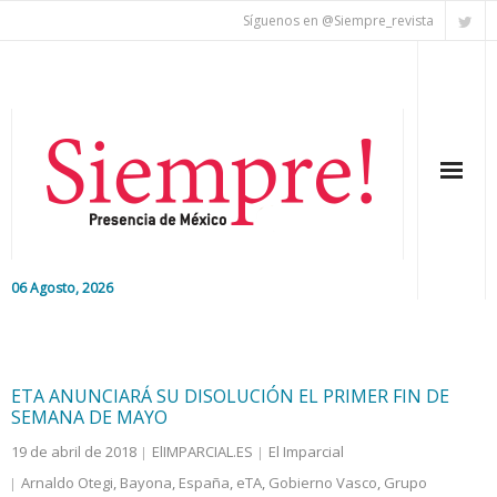
Síguenos en @Siempre_revista
06 Agosto, 2026
Inicio
Editorial
ETA ANUNCIARÁ SU DISOLUCIÓN EL PRIMER FIN DE
SEMANA DE MAYO
Nacional
19 de abril de 2018
ElIMPARCIAL.ES
El Imparcial
Arnaldo Otegi
,
Bayona
,
España
,
eTA
,
Gobierno Vasco
,
Grupo
Colaboradores