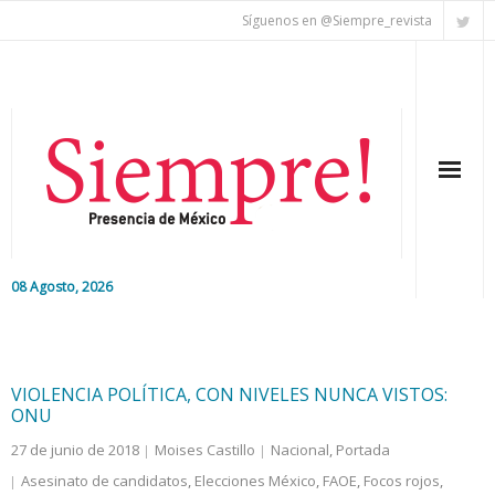
Síguenos en @Siempre_revista
08 Agosto, 2026
Inicio
Editorial
VIOLENCIA POLÍTICA, CON NIVELES NUNCA VISTOS:
ONU
Nacional
27 de junio de 2018
Moises Castillo
Nacional
,
Portada
Asesinato de candidatos
,
Elecciones México
,
FAOE
,
Focos rojos
,
Colaboradores