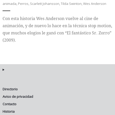
animada
,
Perros
,
Scarlett Johansson
,
Tilda Swinton
,
Wes Anderson
Internacional
Con esta historia Wes Anderson vuelve al cine de
Cultura
animación, y de nuevo lo hace en la técnica stop motion,
que muchos elogios le ganó con “El fantástico Sr. Zorro”
(2009).
Directorio
Aviso de privacidad
Contacto
Historia