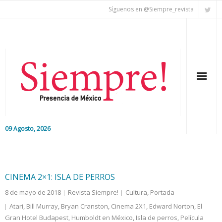
Síguenos en @Siempre_revista
09 Agosto, 2026
Inicio
Editorial
CINEMA 2×1: ISLA DE PERROS
8 de mayo de 2018
Revista Siempre!
Cultura
,
Portada
Nacional
Atari
,
Bill Murray
,
Bryan Cranston
,
Cinema 2X1
,
Edward Norton
,
El
Gran Hotel Budapest
Colaboradores
,
Humboldt en México
,
Isla de perros
,
Película