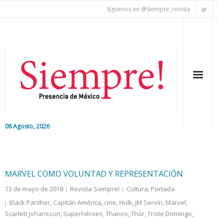
Síguenos en @Siempre_revista
08 Agosto, 2026
Inicio
Editorial
MARVEL COMO VOLUNTAD Y REPRESENTACIÓN
13 de mayo de 2018
Revista Siempre!
Cultura
,
Portada
Nacional
Black Panther
,
Capitán América
,
cine
,
Hulk
,
JM Servín
,
Marvel
,
Scarlett Johansson
Colaboradores
,
Superhéroes
,
Thanos
,
Thor
,
Triste Domingo
,