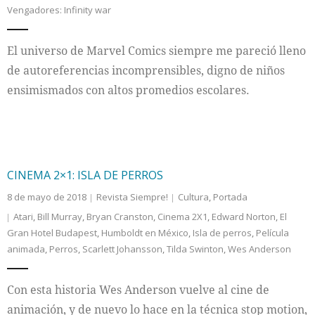
Vengadores: Infinity war
Internacional
El universo de Marvel Comics siempre me pareció lleno
Cultura
de autoreferencias incomprensibles, digno de niños
ensimismados con altos promedios escolares.
CINEMA 2×1: ISLA DE PERROS
8 de mayo de 2018
Revista Siempre!
Cultura
,
Portada
Atari
,
Bill Murray
,
Bryan Cranston
,
Cinema 2X1
,
Edward Norton
,
El
Gran Hotel Budapest
,
Humboldt en México
,
Isla de perros
,
Película
animada
,
Perros
,
Scarlett Johansson
,
Tilda Swinton
,
Wes Anderson
Con esta historia Wes Anderson vuelve al cine de
animación, y de nuevo lo hace en la técnica stop motion,