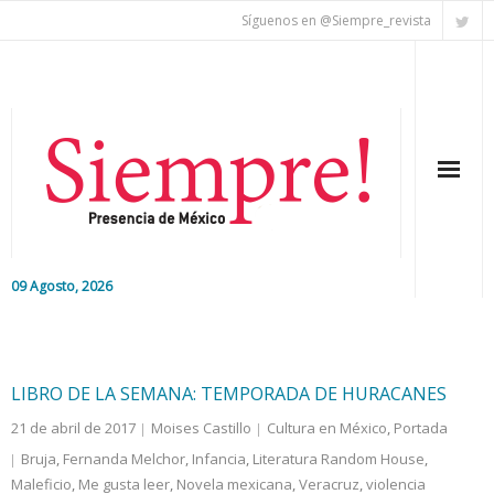
Síguenos en @Siempre_revista
09 Agosto, 2026
Inicio
Editorial
LIBRO DE LA SEMANA: TEMPORADA DE HURACANES
21 de abril de 2017
Moises Castillo
Cultura en México
,
Portada
Nacional
Bruja
,
Fernanda Melchor
,
Infancia
,
Literatura Random House
,
Maleficio
Colaboradores
,
Me gusta leer
,
Novela mexicana
,
Veracruz
,
violencia