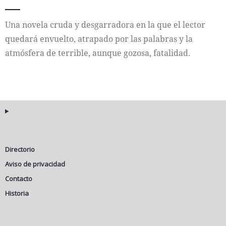
Internacional
Una novela cruda y desgarradora en la que el lector
quedará envuelto, atrapado por las palabras y la
Cultura
atmósfera de terrible, aunque gozosa, fatalidad.
Directorio
Aviso de privacidad
Contacto
Historia