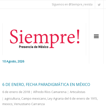
Síguenos en @Siempre_revista
10 Agosto, 2026
Inicio
Editorial
6 DE ENERO, FECHA PARADIGMÁTICA EN MÉXICO
6 de enero de 2018
Alfredo Ríos Camarena
Articulistas
Nacional
agricultura
,
Campo mexicano
,
Ley Agraria del 6 de enero de 1915
,
mexico
Colaboradores
,
Venustiano Carranza