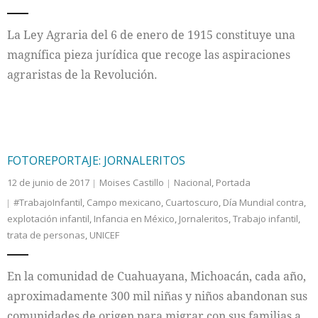
Internacional
La Ley Agraria del 6 de enero de 1915 constituye una
magnífica pieza jurídica que recoge las aspiraciones
Cultura
agraristas de la Revolución.
FOTOREPORTAJE: JORNALERITOS
12 de junio de 2017
Moises Castillo
Nacional
,
Portada
#TrabajoInfantil
,
Campo mexicano
,
Cuartoscuro
,
Día Mundial contra
,
explotación infantil
,
Infancia en México
,
Jornaleritos
,
Trabajo infantil
,
trata de personas
,
UNICEF
En la comunidad de Cuahuayana, Michoacán, cada año,
aproximadamente 300 mil niñas y niños abandonan sus
comunidades de origen para migrar con sus familias a