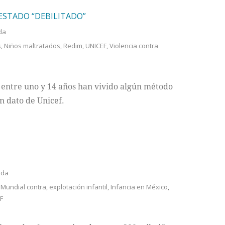
ESTADO “DEBILITADO”
da
s
,
Niños maltratados
,
Redim
,
UNICEF
,
Violencia contra
s entre uno y 14 años han vivido algún método
n dato de Unicef.
ada
 Mundial contra
,
explotación infantil
,
Infancia en México
,
F