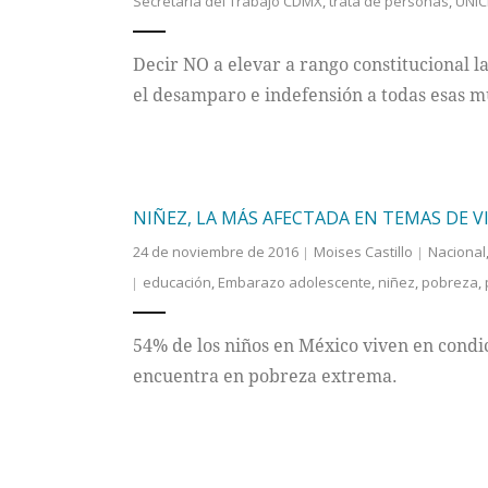
Secretaría del Trabajo CDMX
,
trata de personas
,
UNIC
Decir NO a elevar a rango constitucional la
el desamparo e indefensión a todas esas 
NIÑEZ, LA MÁS AFECTADA EN TEMAS DE V
24 de noviembre de 2016
Moises Castillo
Nacional
educación
,
Embarazo adolescente
,
niñez
,
pobreza
,
54% de los niños en México viven en condi
encuentra en pobreza extrema.