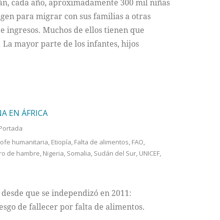
n, cada año, aproximadamente 300 mil niñas
en para migrar con sus familias a otras
e ingresos. Muchos de ellos tienen que
La mayor parte de los infantes, hijos
A EN ÁFRICA
Portada
rofe humanitaria
,
Etiopía
,
Falta de alimentos
,
FAO
,
ro de hambre
,
Nigeria
,
Somalia
,
Sudán del Sur
,
UNICEF
,
desde que se independizó en 2011:
sgo de fallecer por falta de alimentos.