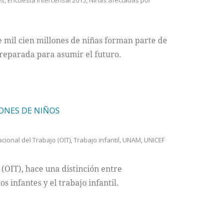
es
,
Encuesta Intercensal 2015
,
Niñas afectadas por
e mil cien millones de niñas forman parte de
reparada para asumir el futuro.
LONES DE NIÑOS
cional del Trabajo (OIT)
,
Trabajo infantil
,
UNAM
,
UNICEF
(OIT), hace una distinción entre
s infantes y el trabajo infantil.