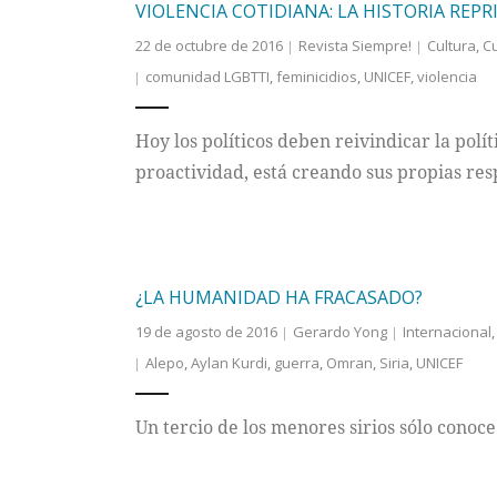
VIOLENCIA COTIDIANA: LA HISTORIA REPR
22 de octubre de 2016
Revista Siempre!
Cultura
,
C
comunidad LGBTTI
,
feminicidios
,
UNICEF
,
violencia
Hoy los políticos deben reivindicar la polí
proactividad, está creando sus propias res
¿LA HUMANIDAD HA FRACASADO?
19 de agosto de 2016
Gerardo Yong
Internacional
Alepo
,
Aylan Kurdi
,
guerra
,
Omran
,
Siria
,
UNICEF
Un tercio de los menores sirios sólo conoce