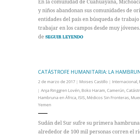
En la comunidad de Cuahuayana, Michoacá
y niños abandonan sus comunidades de orig
entidades del país en búsqueda de trabajo 
trabajar en los campos desde muy jóvenes. 
de
SEGUIR LEYENDO
CATÁSTROFE HUMANITARIA: LA HAMBRUN
2 de marzo de 2017
Moises Castillo
Internacional
,
Anja Ringgren Lovén
,
Boko Haram
,
Camerún
,
Catást
Hambruna en África
,
ISIS
,
Médicos Sin Fronteras
,
Mue
Yemen
Sudán del Sur sufre su primera hambruna 
alrededor de 100 mil personas corren el rie