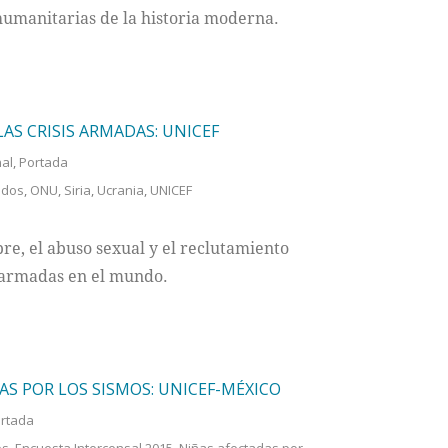
humanitarias de la historia moderna.
AS CRISIS ARMADAS: UNICEF
nal
,
Portada
ados
,
ONU
,
Siria
,
Ucrania
,
UNICEF
e, el abuso sexual y el reclutamiento
s armadas en el mundo.
S POR LOS SISMOS: UNICEF-MÉXICO
rtada