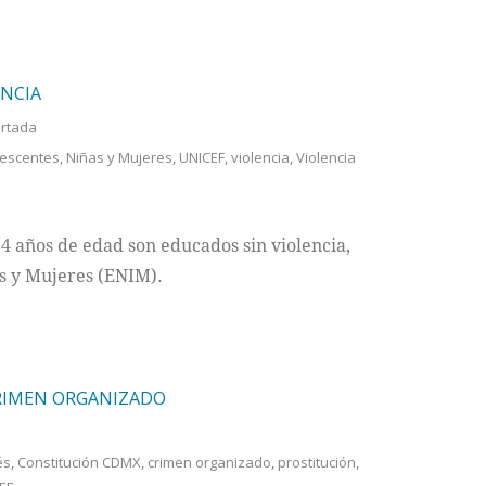
ENCIA
rtada
escentes
,
Niñas y Mujeres
,
UNICEF
,
violencia
,
Violencia
14 años de edad son educados sin violencia,
as y Mujeres (ENIM).
CRIMEN ORGANIZADO
és
,
Constitución CDMX
,
crimen organizado
,
prostitución
,