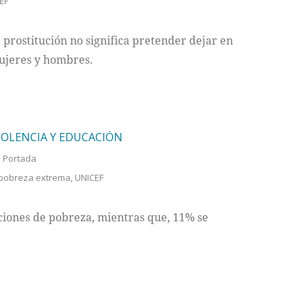
EF
 prostitución no significa pretender dejar en
mujeres y hombres.
IOLENCIA Y EDUCACIÓN
,
Portada
pobreza extrema
,
UNICEF
ciones de pobreza, mientras que, 11% se