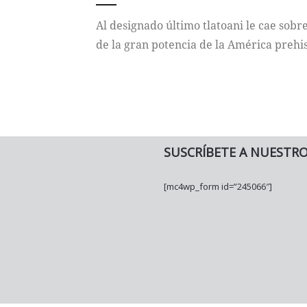
Al designado último tlatoani le cae sobre
de la gran potencia de la América prehi
SUSCRÍBETE A NUESTR
[mc4wp_form id=”245066″]