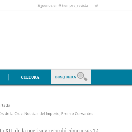
Síguenos en @Siempre_revista
CULTURA
rtada
és de la Cruz
,
Noticias del Imperio
,
Premio Cervantes
to XIII de la poetisa y recordó cómo a sus 12