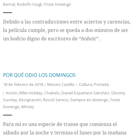
Bernal
,
Rodolfo Usigli
,
Triste Domingo
Internacional
Debido a las contradicciones entre aciertos y carencias,
Cultura
la película cumple, pero se queda a dos minutos de ser
un bodrio digno de escritores de “ñoñoir”.
POR QUÉ ODIO LOS DOMINGOS
18 de febrero de 2018
Moises Castillo
Cultura
,
Portada
Acción
,
Billie Holiday
,
Chabelo
,
Daniel Espartaco Sánchez
,
Gloomy
Sunday
,
Resignación
,
Rezső Seress
,
Siempre en domingo
,
Triste
Domingo
,
Whisky
Para mí es una especie de transe que comienza el
sábado por la noche y termina el lunes por la mañana