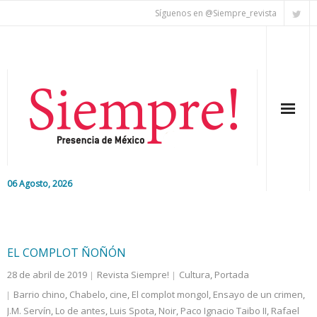
Síguenos en @Siempre_revista
06 Agosto, 2026
Inicio
Editorial
EL COMPLOT ÑOÑÓN
28 de abril de 2019
Revista Siempre!
Cultura
,
Portada
Nacional
Barrio chino
,
Chabelo
,
cine
,
El complot mongol
,
Ensayo de un crimen
,
J.M. Servín
Colaboradores
,
Lo de antes
,
Luis Spota
,
Noir
,
Paco Ignacio Taibo II
,
Rafael