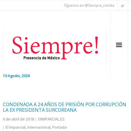
Síguenos en @Siempre_revista
10 Agosto, 2026
Inicio
Editorial
CONDENADA A 24 AÑOS DE PRISIÓN POR CORRUPCIÓN
LA EX PRESIDENTA SURCOREANA
Nacional
6 de abril de 2018
ElIMPARCIAL.ES
El Imparcial
,
Internacional
,
Portada
Colaboradores