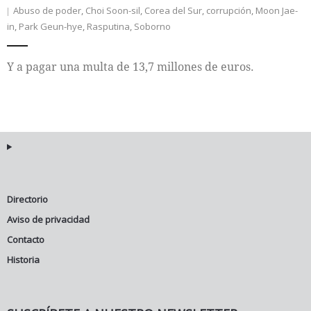
Abuso de poder
,
Choi Soon-sil
,
Corea del Sur
,
corrupción
,
Moon Jae-
in
,
Park Geun-hye
,
Rasputina
,
Soborno
Internacional
Cultura
Y a pagar una multa de 13,7 millones de euros.
Directorio
Aviso de privacidad
Contacto
Historia