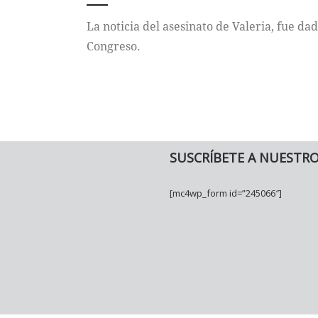
La noticia del asesinato de Valeria, fue da
Congreso.
SUSCRÍBETE A NUESTR
[mc4wp_form id=”245066″]