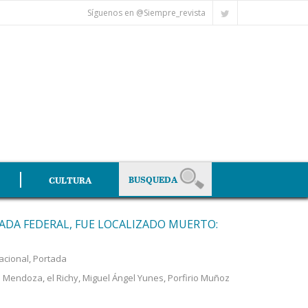
Síguenos en @Siempre_revista
CULTURA
TADA FEDERAL, FUE LOCALIZADO MUERTO:
acional
,
Portada
d Mendoza
,
el Richy
,
Miguel Ángel Yunes
,
Porfirio Muñoz