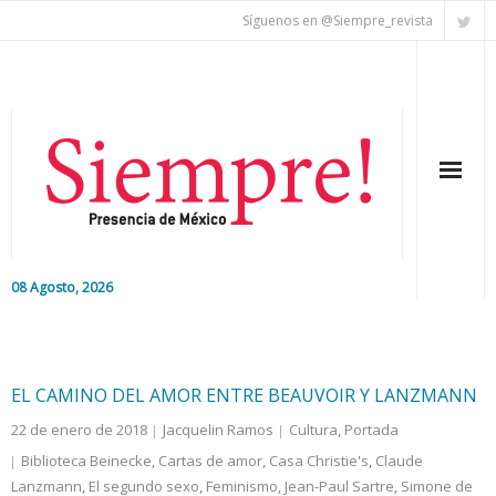
Síguenos en @Siempre_revista
08 Agosto, 2026
Inicio
Editorial
EL CAMINO DEL AMOR ENTRE BEAUVOIR Y LANZMANN
22 de enero de 2018
Jacquelin Ramos
Cultura
,
Portada
Nacional
Biblioteca Beinecke
,
Cartas de amor
,
Casa Christie's
,
Claude
Lanzmann
Colaboradores
,
El segundo sexo
,
Feminismo
,
Jean-Paul Sartre
,
Simone de