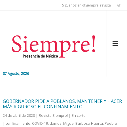
Síguenos en @Siempre_revista
07 Agosto, 2026
Inicio
Editorial
GOBERNADOR PIDE A POBLANOS, MANTENER Y HACER
MÁS RIGUROSO EL CONFINAMIENTO
Nacional
24 de abril de 2020
Revista Siempre!
En corto
confinamiento
,
COVID-19
,
damos
,
Miguel Barbosa Huerta
,
Puebla
Colaboradores