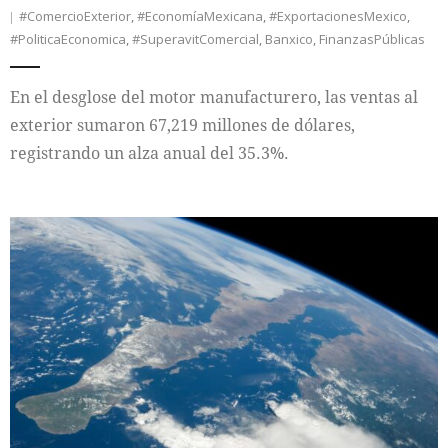
#ComercioExterior
,
#EconomíaMexicana
,
#ExportacionesMexico
,
#PoliticaEconomica
,
#SuperavitComercial
,
Banxico
,
FinanzasPúblicas
En el desglose del motor manufacturero, las ventas al
exterior sumaron 67,219 millones de dólares,
registrando un alza anual del 35.3%.