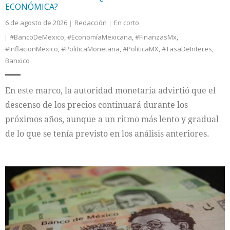
ECONÓMICA?
6 de agosto de 2026
Redacción
En corto
#BancoDeMexico
,
#EconomíaMexicana
,
#FinanzasMx
,
#InflacionMexico
,
#PoliticaMonetaria
,
#PoliticaMX
,
#TasaDeInteres
,
Banxico
En este marco, la autoridad monetaria advirtió que el
descenso de los precios continuará durante los
próximos años, aunque a un ritmo más lento y gradual
de lo que se tenía previsto en los análisis anteriores.