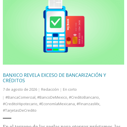
Internacional
Cultura
BANXICO REVELA EXCESO DE BANCARIZACIÓN Y
CRÉDITOS
7 de agosto de 2026
Redacción
En corto
#BancaComercial
,
#BancoDeMexico
,
#CreditoBancario
,
#CreditoHipotecario
,
#EconomíaMexicana
,
#FinanzasMx
,
#TarjetasDeCredito
En el terreno de las reglas para otorgar préstamos, las