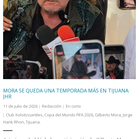
MORA SE QUEDA UNA TEMPORADA MÁS EN TIJUANA:
JHR
11 de julio de 2026
Redacción
En corto
Club Xoloitzcuintles
,
Copa del Mundo FIFA 2026
,
Gilberto Mora
,
Jorge
Hank Rhon
,
Tijuana.