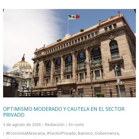
OPTIMISMO MODERADO Y CAUTELA EN EL SECTOR
PRIVADO
3 de agosto de 2026
Redacción
En corto
#EconomíaMexicana
,
#SectorPrivado
,
Banxico
,
Gobernanza
,