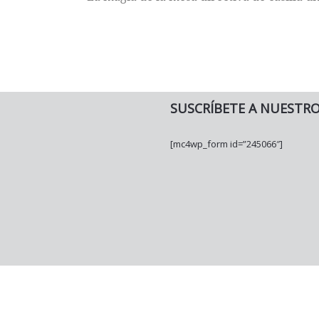
SUSCRÍBETE A NUESTR
[mc4wp_form id=”245066″]