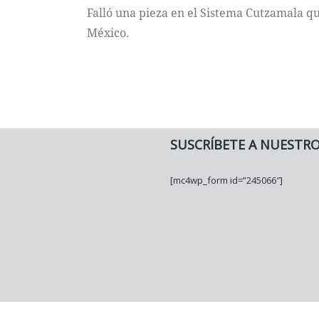
Falló una pieza en el Sistema Cutzamala q
México.
SUSCRÍBETE A NUESTR
[mc4wp_form id=”245066″]