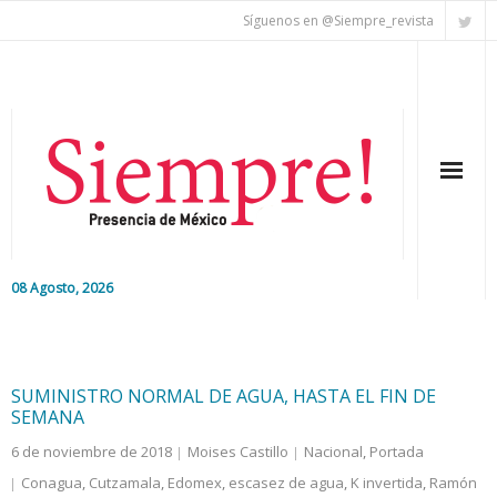
Síguenos en @Siempre_revista
08 Agosto, 2026
Inicio
Editorial
SUMINISTRO NORMAL DE AGUA, HASTA EL FIN DE
SEMANA
Nacional
6 de noviembre de 2018
Moises Castillo
Nacional
,
Portada
Conagua
,
Cutzamala
,
Edomex
,
escasez de agua
,
K invertida
,
Ramón
Colaboradores