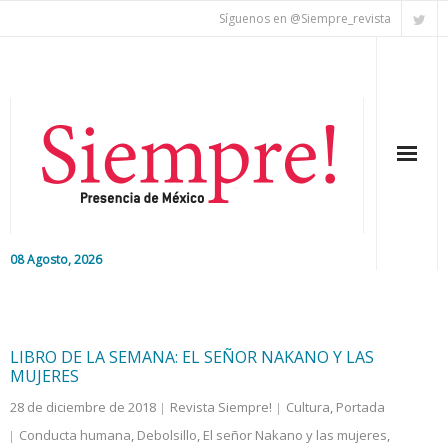
Síguenos en @Siempre_revista
08 Agosto, 2026
Inicio
Editorial
LIBRO DE LA SEMANA: EL SEÑOR NAKANO Y LAS
MUJERES
Nacional
28 de diciembre de 2018
Revista Siempre!
Cultura
,
Portada
Conducta humana
,
Debolsillo
,
El señor Nakano y las mujeres
,
Colaboradores