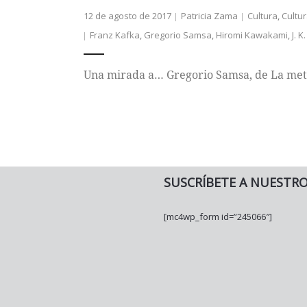
12 de agosto de 2017
Patricia Zama
Cultura
,
Cultur
Franz Kafka
,
Gregorio Samsa
,
Hiromi Kawakami
,
J. K
Una mirada a… Gregorio Samsa, de La met
SUSCRÍBETE A NUESTR
[mc4wp_form id=”245066″]