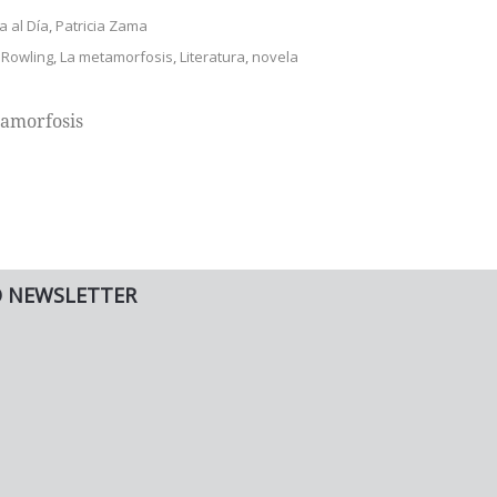
a al Día
,
Patricia Zama
. Rowling
,
La metamorfosis
,
Literatura
,
novela
amorfosis
O NEWSLETTER