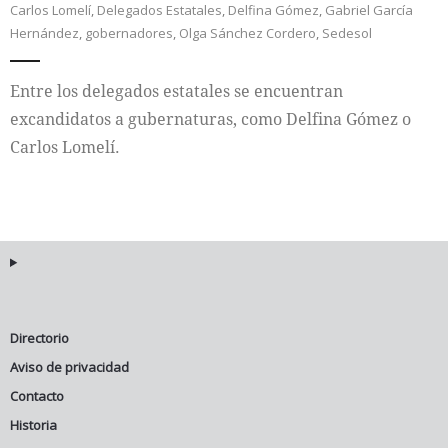
Carlos Lomelí
,
Delegados Estatales
,
Delfina Gómez
,
Gabriel García
Hernández
,
gobernadores
,
Olga Sánchez Cordero
,
Sedesol
Internacional
Entre los delegados estatales se encuentran
Cultura
excandidatos a gubernaturas, como Delfina Gómez o
Carlos Lomelí.
Directorio
Aviso de privacidad
Contacto
Historia