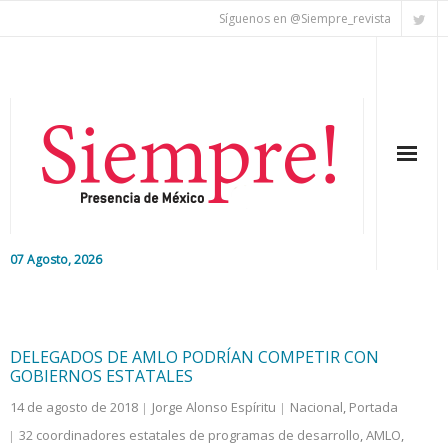
Síguenos en @Siempre_revista
07 Agosto, 2026
Inicio
Editorial
DELEGADOS DE AMLO PODRÍAN COMPETIR CON
GOBIERNOS ESTATALES
Nacional
14 de agosto de 2018
Jorge Alonso Espíritu
Nacional
,
Portada
32 coordinadores estatales de programas de desarrollo
,
AMLO
,
Colaboradores