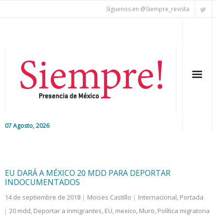
Síguenos en @Siempre_revista
07 Agosto, 2026
Inicio
Editorial
EU DARÁ A MÉXICO 20 MDD PARA DEPORTAR
INDOCUMENTADOS
Nacional
14 de septiembre de 2018
Moises Castillo
Internacional
,
Portada
20 mdd
,
Deportar a inmigrantes
,
EU
,
mexico
,
Muro
,
Política migratoria
Colaboradores