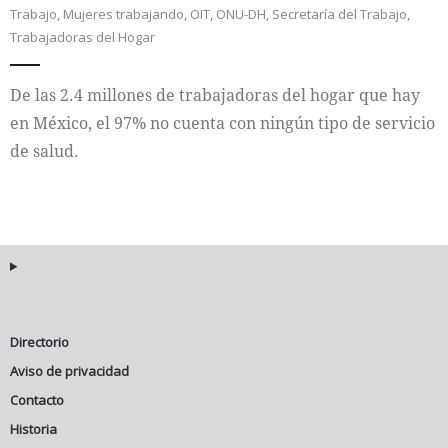
Trabajo
,
Mujeres trabajando
,
OIT
,
ONU-DH
,
Secretaría del Trabajo
,
Trabajadoras del Hogar
Internacional
Cultura
De las 2.4 millones de trabajadoras del hogar que hay
en México, el 97% no cuenta con ningún tipo de servicio
de salud.
Directorio
Aviso de privacidad
Contacto
Historia