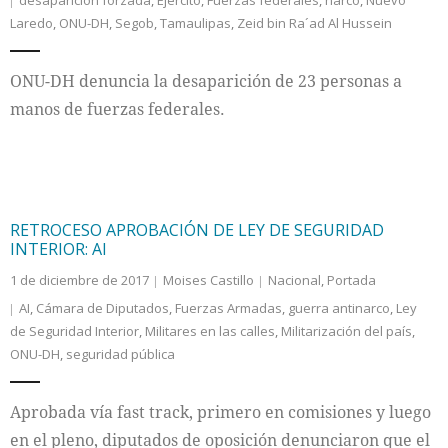
desaparición forzada
,
Ejército
,
Fuerzas federales
,
narco
,
Nuevo
Laredo
,
ONU-DH
,
Segob
,
Tamaulipas
,
Zeid bin Ra´ad Al Hussein
ONU-DH denuncia la desaparición de 23 personas a
manos de fuerzas federales.
RETROCESO APROBACIÓN DE LEY DE SEGURIDAD
INTERIOR: AI
1 de diciembre de 2017
Moises Castillo
Nacional
,
Portada
AI
,
Cámara de Diputados
,
Fuerzas Armadas
,
guerra antinarco
,
Ley
de Seguridad Interior
,
Militares en las calles
,
Militarización del país
,
ONU-DH
,
seguridad pública
Aprobada vía fast track, primero en comisiones y luego
en el pleno, diputados de oposición denunciaron que el