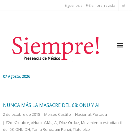
Síguenos en @Siempre_revista
07 Agosto, 2026
Inicio
Editorial
NUNCA MÁS LA MASACRE DEL 68: ONU Y AI
2 de octubre de 2018
Moises Castillo
Nacional
,
Portada
Nacional
#2deOctubre
,
#NuncaMás
,
AI
,
Díaz Ordaz
,
Movimiento estudiantil
del 68
Colaboradores
,
ONU-DH
,
Tania Reneaum Panzi
,
Tlatelolco