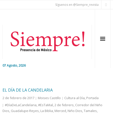
Síguenos en @Siempre_revista
07 Agosto, 2026
Inicio
Editorial
EL DÍA DE LA CANDELARIA
2 de febrero de 2017
Moises Castillo
Cultura al Día
,
Portada
Nacional
#DíaDeLaCandelaria
,
#EsTaMal
,
2 de febrero
,
Corredor del Niño
Dios
,
Colaboradores
Guadalupe-Reyes
,
La Biblia
,
Merced
,
Niño Dios
,
Tamales
,