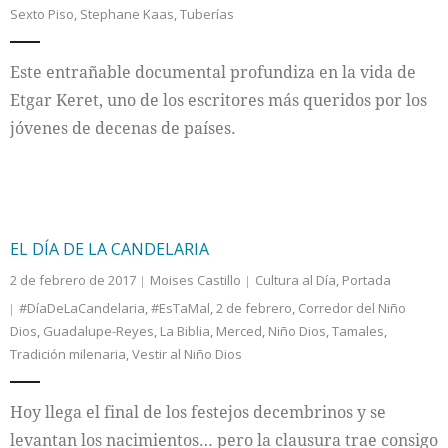
Sexto Piso
,
Stephane Kaas
,
Tuberías
Internacional
Este entrañable documental profundiza en la vida de
Cultura
Etgar Keret, uno de los escritores más queridos por los
jóvenes de decenas de países.
EL DÍA DE LA CANDELARIA
2 de febrero de 2017
Moises Castillo
Cultura al Día
,
Portada
#DíaDeLaCandelaria
,
#EsTaMal
,
2 de febrero
,
Corredor del Niño
Dios
,
Guadalupe-Reyes
,
La Biblia
,
Merced
,
Niño Dios
,
Tamales
,
Tradición milenaria
,
Vestir al Niño Dios
Hoy llega el final de los festejos decembrinos y se
levantan los nacimientos… pero la clausura trae consigo