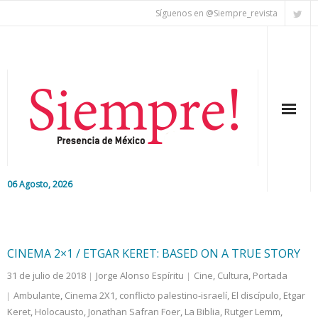
Síguenos en @Siempre_revista
06 Agosto, 2026
Inicio
Editorial
CINEMA 2×1 / ETGAR KERET: BASED ON A TRUE STORY
31 de julio de 2018
Jorge Alonso Espíritu
Cine
,
Cultura
,
Portada
Nacional
Ambulante
,
Cinema 2X1
,
conflicto palestino-israelí
,
El discípulo
,
Etgar
Keret
Colaboradores
,
Holocausto
,
Jonathan Safran Foer
,
La Biblia
,
Rutger Lemm
,