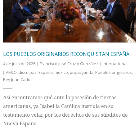
Internacional
Cultura
LOS PUEBLOS ORIGINARIOS RECONQUISTAN ESPAÑA
4 de julio de 2026
Francisco José Cruz y González
Internacional
AMLO
,
disculpas
,
España
,
mexico
,
propaganda
,
Pueblos originarios
,
Rey Juan Carlos I
Así encontramos qué ante la posesión de tierras
americanas, ya Isabel la Católica instruía en su
testamento velar por los derechos de sus súbditos de
Nueva España.