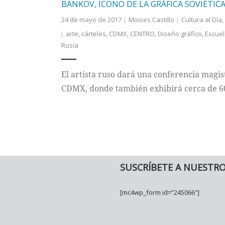
BANKOV, ÍCONO DE LA GRÁFICA SOVIÉTIC
24 de mayo de 2017
Moises Castillo
Cultura al Día
,
arte
,
cárteles
,
CDMX
,
CENTRO
,
Diseño gráfico
,
Escuel
Rusia
El artista ruso dará una conferencia magis
CDMX, donde también exhibirá cerca de 60 
SUSCRÍBETE A NUESTR
[mc4wp_form id=”245066″]