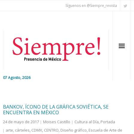
Síguenos en @Siempre_revista
07 Agosto, 2026
Inicio
Editorial
BANKOV, ÍCONO DE LA GRÁFICA SOVIÉTICA, SE
ENCUENTRA EN MÉXICO
Nacional
24 de mayo de 2017
Moises Castillo
Cultura al Día
,
Portada
arte
,
cárteles
,
CDMX
,
CENTRO
,
Diseño gráfico
,
Escuela de Arte de
Colaboradores