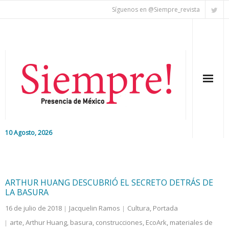
Síguenos en @Siempre_revista
10 Agosto, 2026
Inicio
Editorial
ARTHUR HUANG DESCUBRIÓ EL SECRETO DETRÁS DE
LA BASURA
Nacional
16 de julio de 2018
Jacquelin Ramos
Cultura
,
Portada
arte
,
Arthur Huang
,
basura
,
construcciones
,
EcoArk
,
materiales de
Colaboradores