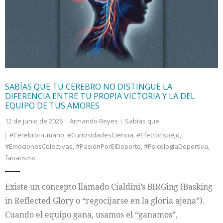
Internacional
Cultura
SABÍAS QUE TU CEREBRO NO DISTINGUE LA
DIFERENCIA ENTRE TU PROPIA VICTORIA Y LA DEL
EQUIPO DE TUS AMORES
12 de junio de 2026
Armando Reyes
Sabías que
#CerebroHumano
,
#CuriosidadesCiencia
,
#EfectoEspejo
,
#EmocionesColectivas
,
#PasiónPorElDeporte
,
#PsicologíaDeportiva
,
fanatismo
Existe un concepto llamado Cialdini’s BIRGing (Basking
in Reflected Glory o “regocijarse en la gloria ajena”).
Cuando el equipo gana, usamos el “ganamos”,