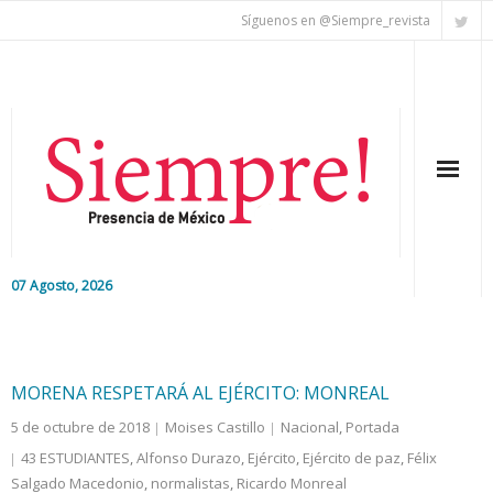
Síguenos en @Siempre_revista
07 Agosto, 2026
Inicio
Editorial
MORENA RESPETARÁ AL EJÉRCITO: MONREAL
5 de octubre de 2018
Moises Castillo
Nacional
,
Portada
Nacional
43 ESTUDIANTES
,
Alfonso Durazo
,
Ejército
,
Ejército de paz
,
Félix
Salgado Macedonio
Colaboradores
,
normalistas
,
Ricardo Monreal