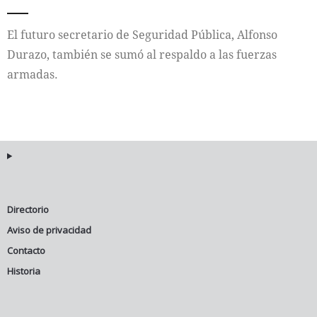
Internacional
El futuro secretario de Seguridad Pública, Alfonso
Durazo, también se sumó al respaldo a las fuerzas
Cultura
armadas.
Directorio
Aviso de privacidad
Contacto
Historia