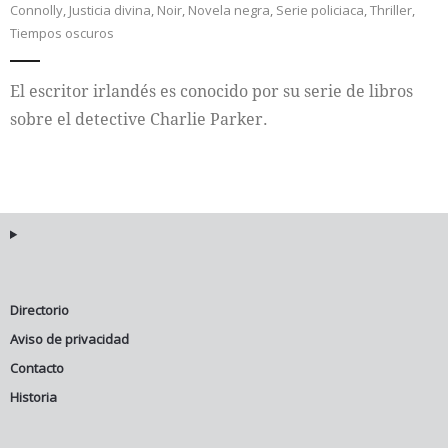
Connolly
,
Justicia divina
,
Noir
,
Novela negra
,
Serie policiaca
,
Thriller
,
Tiempos oscuros
Internacional
El escritor irlandés es conocido por su serie de libros
Cultura
sobre el detective Charlie Parker.
Directorio
Aviso de privacidad
Contacto
Historia