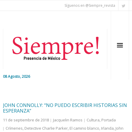
Síguenos en @Siempre_revista
08 Agosto, 2026
Inicio
Editorial
JOHN CONNOLLY: “NO PUEDO ESCRIBIR HISTORIAS SIN
ESPERANZA”
Nacional
11 de septiembre de 2018
Jacquelin Ramos
Cultura
,
Portada
Crímenes
,
Detective Charlie Parker
,
El camino blanco
,
Irlanda
,
John
Colaboradores