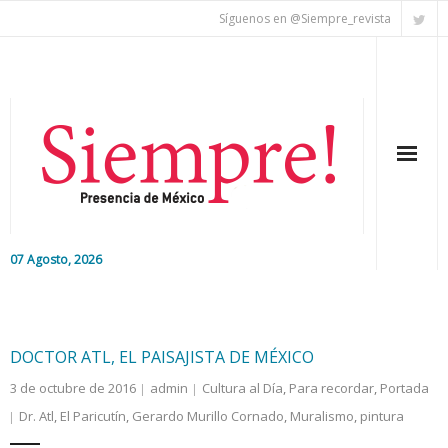
Síguenos en @Siempre_revista
07 Agosto, 2026
Inicio
Editorial
DOCTOR ATL, EL PAISAJISTA DE MÉXICO
3 de octubre de 2016
admin
Cultura al Día
,
Para recordar
,
Portada
Nacional
Dr. Atl
,
El Paricutín
,
Gerardo Murillo Cornado
,
Muralismo
,
pintura
Colaboradores